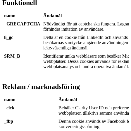
Funktionell
namn
Ändamål
_GRECAPTCHA
Nödvändigt för att captcha ska fungera. Lagrar 
förhindra imitation av användare.
li_gc
Detta är en cookie från LinkedIn och används fö
besökarnas samtycke angående användningen a
icke-väsentliga ändamål
SRM_B
Identifierar unika webbläsare som besöker Micr
webbplatser. Dessa cookies används för reklam
webbplatsanalys och andra operativa ändamål.
Reklam / marknadsföring
namn
Ändamål
_clck
Behåller Clarity User ID och preferense
webbplatsen tillskrivs samma användar
_fbp
Denna cookie används av Facebook fö
konverteringsspårning.