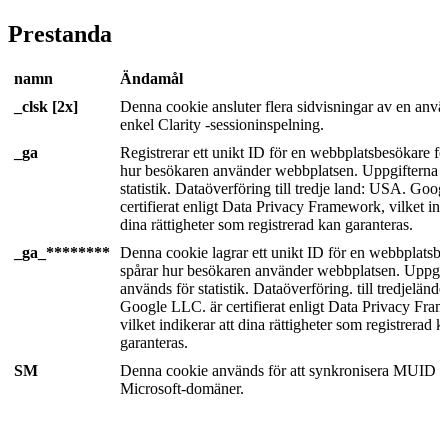
Prestanda
namn
Ändamål
_clsk [2x]
Denna cookie ansluter flera sidvisningar av en använ
enkel Clarity -sessioninspelning.
_ga
Registrerar ett unikt ID för en webbplatsbesökare för
hur besökaren använder webbplatsen. Uppgifterna 
statistik. Dataöverföring till tredje land: USA. Goo
certifierat enligt Data Privacy Framework, vilket ind
dina rättigheter som registrerad kan garanteras.
_ga_********
Denna cookie lagrar ett unikt ID för en webbplatsb
spårar hur besökaren använder webbplatsen. Uppgif
används för statistik. Dataöverföring. till tredjeländ
Google LLC. är certifierat enligt Data Privacy Fra
vilket indikerar att dina rättigheter som registrerad k
garanteras.
SM
Denna cookie används för att synkronisera MUID ö
Microsoft-domäner.