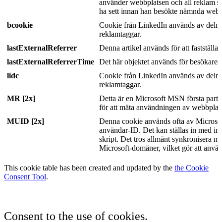
använder webbplatsen och all reklam 
ha sett innan han besökte nämnda webb
bcookie
Cookie från LinkedIn används av deln
reklamtaggar.
lastExternalReferrer
Denna artikel används för att fastställa u
lastExternalReferrerTime
Det här objektet används för besökares
lidc
Cookie från LinkedIn används av deln
reklamtaggar.
MR [2x]
Detta är en Microsoft MSN första part
för att mäta användningen av webbplats
MUID [2x]
Denna cookie används ofta av Microsof
användar-ID. Det kan ställas in med i
skript. Det tros allmänt synkronisera m
Microsoft-domäner, vilket gör att anvä
This cookie table has been created and updated by the
the Cookie
Consent Tool
.
Consent to the use of cookies.