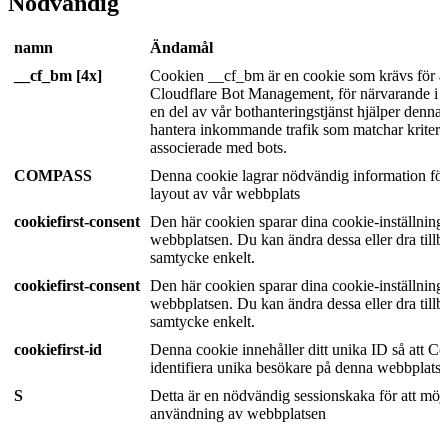
Nödvändig
namn
Ändamål
__cf_bm [4x]
Cookien __cf_bm är en cookie som krävs för at
Cloudflare Bot Management, för närvarande i p
en del av vår bothanteringstjänst hjälper denna 
hantera inkommande trafik som matchar kriteri
associerade med bots.
COMPASS
Denna cookie lagrar nödvändig information för
layout av vår webbplats
cookiefirst-consent
Den här cookien sparar dina cookie-inställninga
webbplatsen. Du kan ändra dessa eller dra tillba
samtycke enkelt.
cookiefirst-consent
Den här cookien sparar dina cookie-inställninga
webbplatsen. Du kan ändra dessa eller dra tillba
samtycke enkelt.
cookiefirst-id
Denna cookie innehåller ditt unika ID så att Co
identifiera unika besökare på denna webbplats.
S
Detta är en nödvändig sessionskaka för att möj
användning av webbplatsen