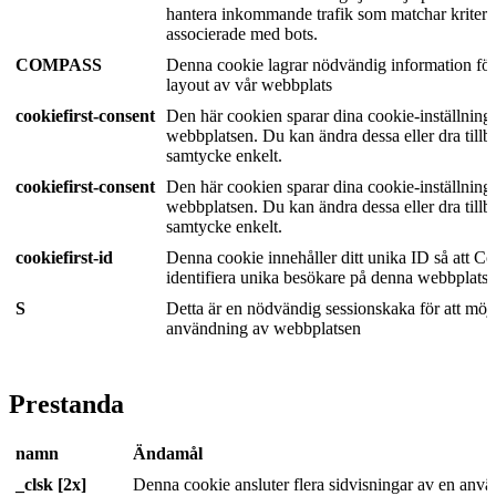
hantera inkommande trafik som matchar kriteri
associerade med bots.
COMPASS
Denna cookie lagrar nödvändig information för
layout av vår webbplats
cookiefirst-consent
Den här cookien sparar dina cookie-inställninga
webbplatsen. Du kan ändra dessa eller dra tillba
samtycke enkelt.
cookiefirst-consent
Den här cookien sparar dina cookie-inställninga
webbplatsen. Du kan ändra dessa eller dra tillba
samtycke enkelt.
cookiefirst-id
Denna cookie innehåller ditt unika ID så att Co
identifiera unika besökare på denna webbplats.
S
Detta är en nödvändig sessionskaka för att möj
användning av webbplatsen
Prestanda
namn
Ändamål
_clsk [2x]
Denna cookie ansluter flera sidvisningar av en använ