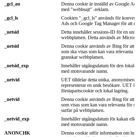
_gcl_au
Denna cookie är inställd av Google Ad
med "webbsajt" -reklam.
_gcl_ls
Cookien "_gcl_ls" används för konvert
Ads och Google Tag Manager för att mä
_uetsid
Detta innehåller sessions-ID för en uni
webbplatsen. Detta används av Microso
_uetsid
Denna cookie används av Bing för att 
som ska visas som kan vara relevanta 
granskar webbplatsen.
_uetsid_exp
Innehåller utgångsdatum för den lokala
med motsvarande namn.
_uetvid
UET tilldelar detta unika, anonymiser
representerar en unik besökare. UET lag
förstapartscookie och lokal lagring.
_uetvid
Denna cookie används av Bing för att 
som visas som kan vara relevanta för 
surfar på webbplatsen.
_uetvid_exp
Innehåller utgångsdatum för kakan eller
med motsvarande namn.
ANONCHK
Denna cookie utför information om hur