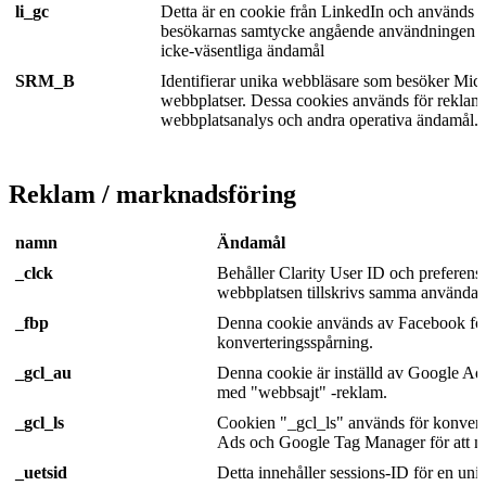
li_gc
Detta är en cookie från LinkedIn och används fö
besökarnas samtycke angående användningen a
icke-väsentliga ändamål
SRM_B
Identifierar unika webbläsare som besöker Micr
webbplatser. Dessa cookies används för reklam
webbplatsanalys och andra operativa ändamål.
Reklam / marknadsföring
namn
Ändamål
_clck
Behåller Clarity User ID och preferense
webbplatsen tillskrivs samma användar
_fbp
Denna cookie används av Facebook fö
konverteringsspårning.
_gcl_au
Denna cookie är inställd av Google Ad
med "webbsajt" -reklam.
_gcl_ls
Cookien "_gcl_ls" används för konvert
Ads och Google Tag Manager för att mä
_uetsid
Detta innehåller sessions-ID för en uni