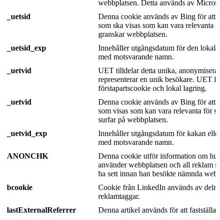
webbplatsen. Detta används av Microso
_uetsid
Denna cookie används av Bing för att 
som ska visas som kan vara relevanta 
granskar webbplatsen.
_uetsid_exp
Innehåller utgångsdatum för den lokala
med motsvarande namn.
_uetvid
UET tilldelar detta unika, anonymiser
representerar en unik besökare. UET lag
förstapartscookie och lokal lagring.
_uetvid
Denna cookie används av Bing för att 
som visas som kan vara relevanta för 
surfar på webbplatsen.
_uetvid_exp
Innehåller utgångsdatum för kakan eller
med motsvarande namn.
ANONCHK
Denna cookie utför information om hur
använder webbplatsen och all reklam 
ha sett innan han besökte nämnda webb
bcookie
Cookie från LinkedIn används av deln
reklamtaggar.
lastExternalReferrer
Denna artikel används för att fastställa u