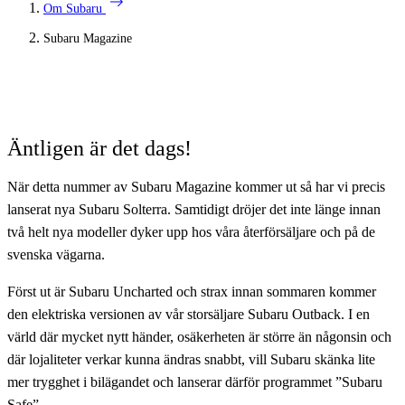
arrow_right_alt
Om Subaru
Subaru Magazine
Subaru Magazine
Äntligen är det dags!
När detta nummer av Subaru Magazine kommer ut så har vi precis
lanserat nya Subaru Solterra. Samtidigt dröjer det inte länge innan
två helt nya modeller dyker upp hos våra återförsäljare och på de
svenska vägarna.
Först ut är Subaru Uncharted och strax innan sommaren kommer
den elektriska versionen av vår storsäljare Subaru Outback. I en
värld där mycket nytt händer, osäkerheten är större än någonsin och
där lojaliteter verkar kunna ändras snabbt, vill Subaru skänka lite
mer trygghet i bilägandet och lanserar därför programmet ”Subaru
Safe”.