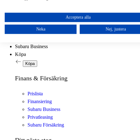
Acceptera alla
Crosstrek
Neka
Nej, justera
Subaru Business
Köpa
Köpa
Finans & Försäkring
Prislista
Finansiering
Subaru Business
Privatleasing
Subaru Försäkring
Ditt nästa steg