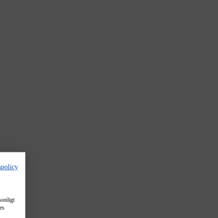
spolicy
sonligt
es