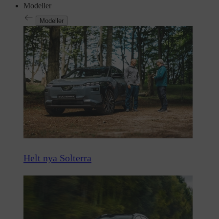
Modeller
Modeller
Helt nya Solterra