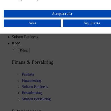
Acceptera alla
Crosstrek
Neka
Nej, justera
Subaru Business
Köpa
Köpa
Finans & Försäkring
Prislista
Finansiering
Subaru Business
Privatleasing
Subaru Försäkring
Ditt nästa steg